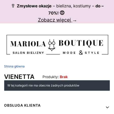
👙
Zmysłowe okazje
– bielizna, kostiumy –
do –
😍
70%!
Zobacz więcej
→
Strona główna
VIENETTA
Produkty:
Brak
Lista produktów
W tej kategorii nie ma obecnie żadnych produktów
Linki w stopce
OBSŁUGA KLIENTA