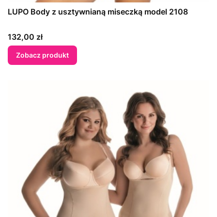
LUPO Body z usztywnianą miseczką model 2108
Cena
132,00 zł
Zobacz produkt