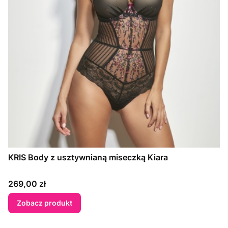
KRIS Body z usztywnianą miseczką Kiara
Cena
269,00 zł
Zobacz produkt