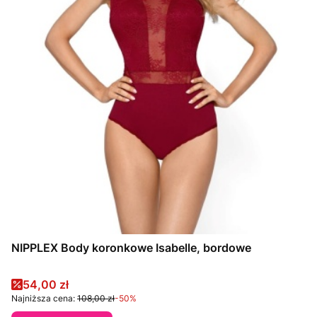
NIPPLEX Body koronkowe Isabelle, bordowe
Cena promocyjna
54,00 zł
Najniższa cena:
108,00 zł
-50%