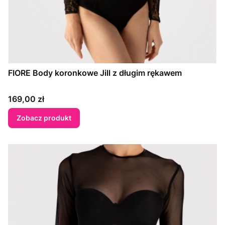
FIORE Body koronkowe Jill z długim rękawem
Cena
169,00 zł
Zobacz produkt