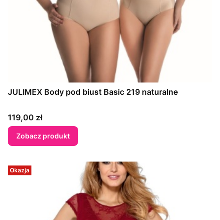
JULIMEX Body pod biust Basic 219 naturalne
Cena
119,00 zł
Zobacz produkt
Okazja