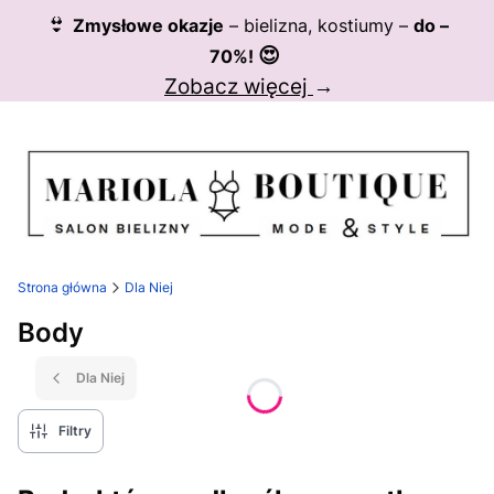
👙
Zmysłowe okazje
– bielizna, kostiumy –
do –
😍
70%!
Zobacz więcej
→
Strona główna
Dla Niej
Body
Dla Niej
Filtry