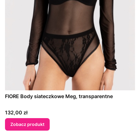
FIORE Body siateczkowe Meg, transparentne
Cena
132,00 zł
Zobacz produkt