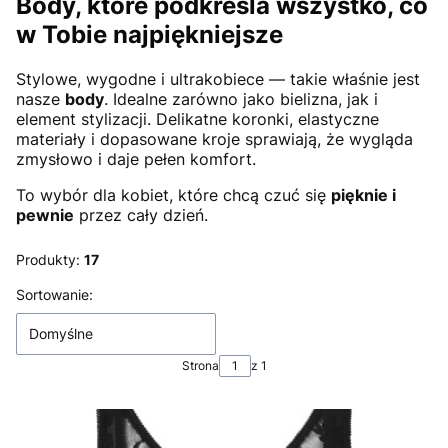
Body, które podkreśla wszystko, co
w Tobie najpiękniejsze
Stylowe, wygodne i ultrakobiece — takie właśnie jest
nasze
body
. Idealne zarówno jako bielizna, jak i
element stylizacji. Delikatne koronki, elastyczne
materiały i dopasowane kroje sprawiają, że wygląda
zmysłowo i daje pełen komfort.
To wybór dla kobiet, które chcą czuć się
pięknie i
pewnie
przez cały dzień.
Produkty:
17
Lista produktów
Sortowanie:
Domyślne
Strona
z 1