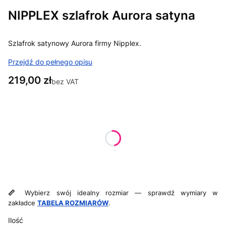
NIPPLEX szlafrok Aurora satyna
Szlafrok satynowy Aurora firmy Nipplex.
Przejdź do pełnego opisu
Cena
219,00 zł
bez VAT
Wybierz wariant:
Poszczególne warianty mogą różnić się ceną
*
Rozmiar magia nocy
M - 38
📏
Wybierz swój idealny rozmiar — sprawdź wymiary w
zakładce
TABELA ROZMIARÓW
.
Ilość