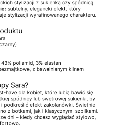
nckich stylizacji z sukienką czy spódnicą.
ie:
subtelny, elegancki efekt, który
aje stylizacji wyrafinowanego charakteru.
roduktu
ara
czarny)
43% poliamid, 3% elastan
 bezmajtkowe, z bawełnianym klinem
opy Sara?
t-have dla kobiet, które lubią bawić się
kiej spódnicy lub swetrowej sukienki, by
 podkreślić efekt zakolanówki. Świetnie
no z botkami, jak i klasycznymi szpilkami.
sze dni – kiedy chcesz wyglądać stylowo,
mfortowo.