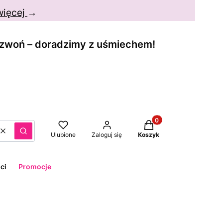
więcej
→
dzwoń – doradzimy z uśmiechem!
Produkty w koszyku: 
Wyczyść
Szukaj
Ulubione
Zaloguj się
Koszyk
ci
Promocje