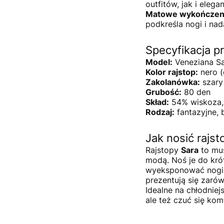
outfitów, jak i elega
Matowe wykończen
podkreśla nogi i nad
Specyfikacja p
Model:
Veneziana S
Kolor rajstop:
nero (
Zakolanówka:
szary
Grubość:
80 den
Skład:
54% wiskoza, 
Rodzaj:
fantazyjne,
Jak nosić rajst
Rajstopy
Sara
to mus
modą. Noś je do krót
wyeksponować nogi i
prezentują się zarów
Idealne na chłodniej
ale też czuć się ko