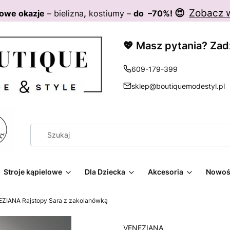
😍
Zobacz 
owe okazje
– bielizna
,
kostiumy –
do –70%!
💖 Masz pytania? Za
609-179-399
sklep@boutiquemodestyl.pl
Stroje kąpielowe
Dla Dziecka
Akcesoria
Nowoś
ZIANA Rajstopy Sara z zakolanówką
VENEZIANA