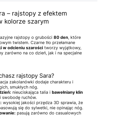
a – rajstopy z efektem
w kolorze szarym
tazyjne rajstopy o grubości
80 den
, które
dowym twistem. Czarne tło przełamane
i w odcieniu szarości
tworzy wyjątkowy,
ny zarówno na co dzień, jak i na specjalne
hasz rajstopy Sara?
acja zakolanówki dodaje charakteru i
gich, smukłych nóg.
dzień:
nieuciskająca talia i
bawełniany klin
i swobodę ruchów.
:
wysokiej jakości przędza 3D sprawia, że
pasowują się do sylwetki, nie opinając nóg.
owanie:
pasują zarówno do casualowych