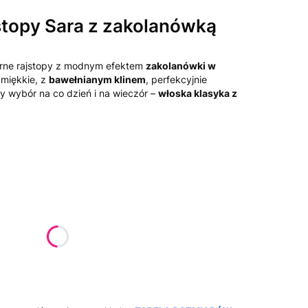
topy Sara z zakolanówką
rne rajstopy z modnym efektem
zakolanówki w
 miękkie, z
bawełnianym klinem
, perfekcyjnie
wy wybór na co dzień i na wieczór –
włoska klasyka z
żnić się ceną