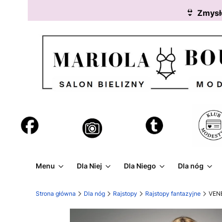
👙
Zmysł
Menu
Dla Niej
Dla Niego
Dla nóg
Strona główna
Dla nóg
Rajstopy
Rajstopy fantazyjne
VENE