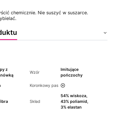
yścić chemicznie. Nie suszyć w suszarce.
ybielać.
duktu
py z
Imitujące
Wzór
anówką
pończochy
n
Koronkowy pas
nie
54% wiskoza,
ibra
Skład
43% poliamid,
3% elastan