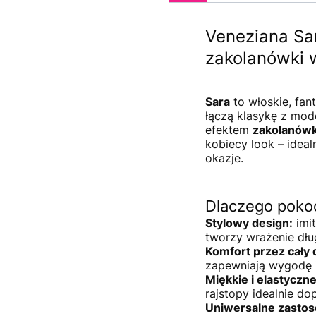
Veneziana Sar
zakolanówki 
Sara
to włoskie, fan
łączą klasykę z mo
efektem
zakolanówk
kobiecy look – ideal
okazje.
Dlaczego pokoc
Stylowy design:
imit
tworzy wrażenie dłu
Komfort przez cały 
zapewniają wygodę 
Miękkie i elastyczne
rajstopy idealnie do
Uniwersalne zastos