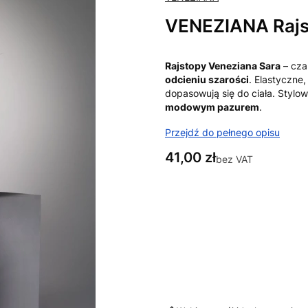
VENEZIANA Rajs
Rajstopy Veneziana Sara
– cza
odcieniu szarości
. Elastyczne,
dopasowują się do ciała. Stylo
modowym pazurem
.
Przejdź do pełnego opisu
Cena
41,00 zł
bez VAT
Wybierz wariant:
Poszczególne warianty mogą ró
*
Rozmiary
4 = L