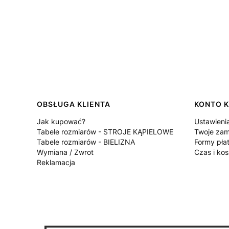
Linki w stopce
OBSŁUGA KLIENTA
KONTO K
Jak kupować?
Ustawieni
Tabele rozmiarów - STROJE KĄPIELOWE
Twoje zam
Tabele rozmiarów - BIELIZNA
Formy pła
Wymiana / Zwrot
Czas i ko
Reklamacja