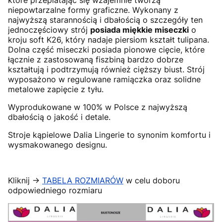
które przeplatając się wzajemnie tworzą
niepowtarzalne formy graficzne. Wykonany z
najwyższą starannością i dbałością o szczegóły ten
jednoczęściowy strój
posiada miękkie miseczki
o
kroju soft K26, który nadaje piersiom kształt tulipana.
Dolna część miseczki posiada pionowe cięcie, które
łącznie z zastosowaną fiszbiną bardzo dobrze
kształtują i podtrzymują również cięższy biust. Strój
wyposażono w regulowane ramiączka oraz solidne
metalowe zapięcie z tyłu.
Wyprodukowane w 100% w Polsce z najwyższą
dbałością o jakość i detale.
Stroje kąpielowe Dalia Lingerie to synonim komfortu i
wysmakowanego designu.
Kliknij ->
TABELA ROZMIARÓW
w celu doboru
odpowiedniego rozmiaru