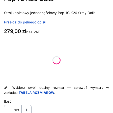
Strój kąpielowy jednoczęściowy Pop 1C K26 firmy Dalia
Przejdź do pełnego opisu
Cena
279,00 zł
bez VAT
Wybierz wariant:
Poszczególne warianty mogą różnić się ceną
*
Rozmiar sukienki / figi / stroje 1cz
38F (75F)
📏
Wybierz swój idealny rozmiar — sprawdź wymiary w
zakładce
TABELA ROZMIARÓW
.
Ilość
szt.